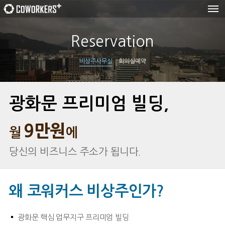
회사소개
Reservation
사무실
회의실
비상주사무실
회의실예약
예약
ENGLISH
/
CHINESE
광화문 프리미엄 빌딩,
9만원
월
에
당신의 비즈니스 주소가 됩니다.
왜 코워커스 비상주인가?
광화문 핵심 업무지구 프리미엄 빌딩